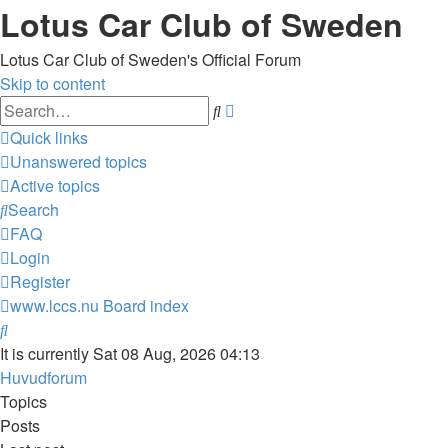
Lotus Car Club of Sweden
Lotus Car Club of Sweden's Official Forum
Skip to content
Advanced
Search
search
Quick links
Unanswered topics
Active topics
Search
FAQ
Login
Register
www.lccs.nu
Board index
Search
It is currently Sat 08 Aug, 2026 04:13
Huvudforum
Topics
Posts