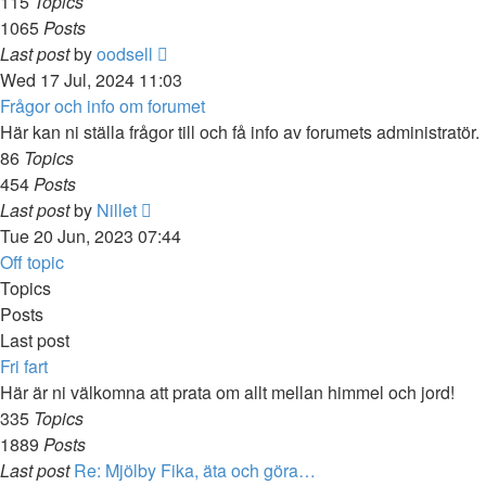
115
Topics
1065
Posts
View
Last post
by
oodsell
the
Wed 17 Jul, 2024 11:03
latest
Frågor och info om forumet
post
Här kan ni ställa frågor till och få info av forumets administratör.
86
Topics
454
Posts
View
Last post
by
Nillet
the
Tue 20 Jun, 2023 07:44
latest
Off topic
post
Topics
Posts
Last post
Fri fart
Här är ni välkomna att prata om allt mellan himmel och jord!
335
Topics
1889
Posts
Last post
Re: Mjölby Fika, äta och göra…