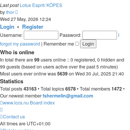
Last post
Lotus Esprit/ KÖPES
View
by
thor
the
Wed 27 May, 2026 12:24
latest
Login
•
Register
post
Username:
Password:
I
forgot my password
|
Remember me
Who is online
In total there are
99
users online :: 0 registered, 0 hidden and
99 guests (based on users active over the past 5 minutes)
Most users ever online was
5639
on Wed 30 Jul, 2025 21:40
Statistics
Total posts
43163
• Total topics
6578
• Total members
1472
•
Our newest member
fshermelin@gmail.com
www.lccs.nu
Board index
Contact us
All times are
UTC+01:00