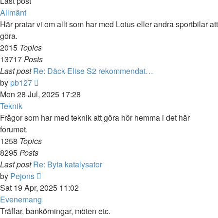
Last post
Allmänt
Här pratar vi om allt som har med Lotus eller andra sportbilar att
göra.
2015
Topics
13717
Posts
Last post
Re: Däck Elise S2 rekommendat…
View
by
pb127
the
Mon 28 Jul, 2025 17:28
latest
Teknik
post
Frågor som har med teknik att göra hör hemma i det här
forumet.
1258
Topics
8295
Posts
Last post
Re: Byta katalysator
View
by
Pejons
the
Sat 19 Apr, 2025 11:02
latest
Evenemang
post
Träffar, bankörningar, möten etc.