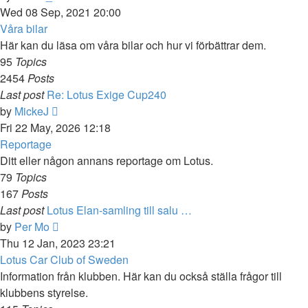
the
Wed 08 Sep, 2021 20:00
latest
Våra bilar
post
Här kan du läsa om våra bilar och hur vi förbättrar dem.
95
Topics
2454
Posts
Last post
Re: Lotus Exige Cup240
View
by
MickeJ
the
Fri 22 May, 2026 12:18
latest
Reportage
post
Ditt eller någon annans reportage om Lotus.
79
Topics
167
Posts
Last post
Lotus Elan-samling till salu …
View
by
Per Mo
the
Thu 12 Jan, 2023 23:21
latest
Lotus Car Club of Sweden
post
Information från klubben. Här kan du också ställa frågor till
klubbens styrelse.