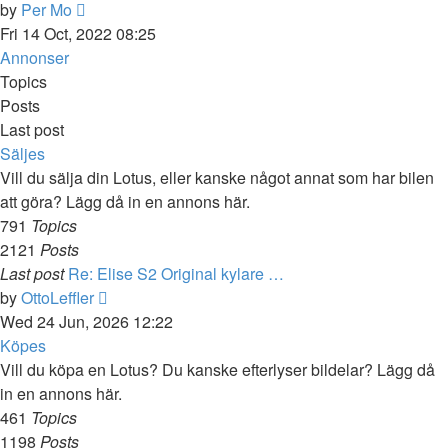
View
by
Per Mo
the
Fri 14 Oct, 2022 08:25
latest
Annonser
post
Topics
Posts
Last post
Säljes
Vill du sälja din Lotus, eller kanske något annat som har bilen
att göra? Lägg då in en annons här.
791
Topics
2121
Posts
Last post
Re: Elise S2 Original kylare …
View
by
OttoLeffler
the
Wed 24 Jun, 2026 12:22
latest
Köpes
post
Vill du köpa en Lotus? Du kanske efterlyser bildelar? Lägg då
in en annons här.
461
Topics
1198
Posts