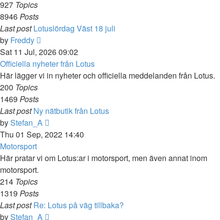
927
Topics
8946
Posts
Last post
Lotuslördag Väst 18 juli
View
by
Freddy
the
Sat 11 Jul, 2026 09:02
latest
Officiella nyheter från Lotus
post
Här lägger vi in nyheter och officiella meddelanden från Lotus.
200
Topics
1469
Posts
Last post
Ny nätbutik från Lotus
View
by
Stefan_A
the
Thu 01 Sep, 2022 14:40
latest
Motorsport
post
Här pratar vi om Lotus:ar i motorsport, men även annat inom
motorsport.
214
Topics
1319
Posts
Last post
Re: Lotus på väg tillbaka?
View
by
Stefan_A