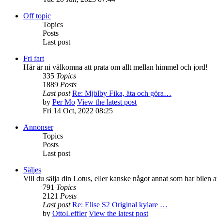
Off topic
Topics
Posts
Last post
Fri fart
Här är ni välkomna att prata om allt mellan himmel och jord!
335
Topics
1889
Posts
Last post
Re: Mjölby Fika, äta och göra…
by
Per Mo
View the latest post
Fri 14 Oct, 2022 08:25
Annonser
Topics
Posts
Last post
Säljes
Vill du sälja din Lotus, eller kanske något annat som har bilen 
791
Topics
2121
Posts
Last post
Re: Elise S2 Original kylare …
by
OttoLeffler
View the latest post