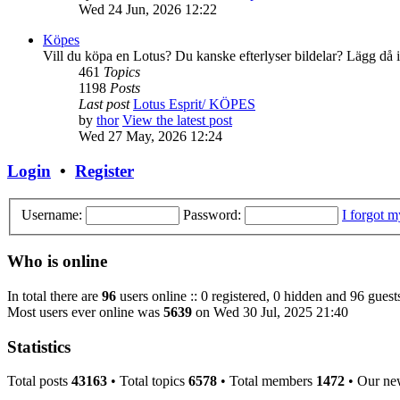
Wed 24 Jun, 2026 12:22
Köpes
Vill du köpa en Lotus? Du kanske efterlyser bildelar? Lägg då 
461
Topics
1198
Posts
Last post
Lotus Esprit/ KÖPES
by
thor
View the latest post
Wed 27 May, 2026 12:24
Login
•
Register
Username:
Password:
I forgot 
Who is online
In total there are
96
users online :: 0 registered, 0 hidden and 96 guest
Most users ever online was
5639
on Wed 30 Jul, 2025 21:40
Statistics
Total posts
43163
• Total topics
6578
• Total members
1472
• Our ne