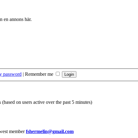
in en annons här.
my password
|
Remember me
s (based on users active over the past 5 minutes)
west member
fshermelin@gmail.com