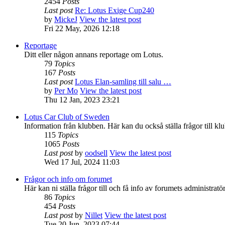
2454
Posts
Last post
Re: Lotus Exige Cup240
by
MickeJ
View the latest post
Fri 22 May, 2026 12:18
Reportage
Ditt eller någon annans reportage om Lotus.
79
Topics
167
Posts
Last post
Lotus Elan-samling till salu …
by
Per Mo
View the latest post
Thu 12 Jan, 2023 23:21
Lotus Car Club of Sweden
Information från klubben. Här kan du också ställa frågor till klu
115
Topics
1065
Posts
Last post
by
oodsell
View the latest post
Wed 17 Jul, 2024 11:03
Frågor och info om forumet
Här kan ni ställa frågor till och få info av forumets administratör
86
Topics
454
Posts
Last post
by
Nillet
View the latest post
Tue 20 Jun, 2023 07:44