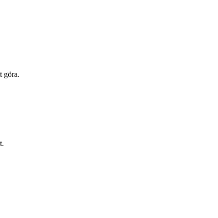
t göra.
t.