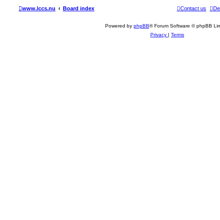
www.lccs.nu
Board index
Contact us
De
Powered by
phpBB
® Forum Software © phpBB Lim
Privacy
|
Terms