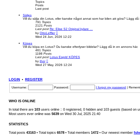
e
Topics
l
Posts
a
Last post
t
e
Säljes
s
Vill du sälja din Lotus, eller kanske något annat som har bilen att göra? Lägg då
t
791
Topics
p
2121
Posts
o
Last post
Re: Elise S2 Original kylare …
s
V
by
OttoLeffler
t
i
Wed 24 Jun, 2026 12:22
e
w
Köpes
t
Vill du köpa en Lotus? Du kanske efterlyser bildelar? Lägg då in en annons här.
h
461
Topics
e
1198
Posts
l
Last post
Lotus Esprit/ KÖPES
a
V
by
thor
t
i
Wed 27 May, 2026 12:24
e
e
s
w
t
t
p
h
LOGIN
•
REGISTER
o
e
s
l
t
Username:
Password:
I forgot my password
|
Remem
a
t
e
s
WHO IS ONLINE
t
p
o
In total there are
103
users online :: 0 registered, 0 hidden and 103 guests (based on u
s
Most users ever online was
5639
on Wed 30 Jul, 2025 21:40
t
STATISTICS
Total posts
43163
• Total topics
6578
• Total members
1472
• Our newest member
fsh