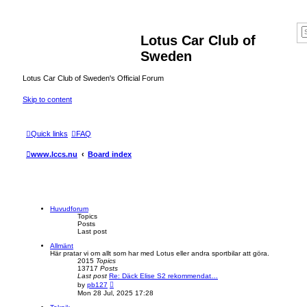
Lotus Car Club of
Sweden
Lotus Car Club of Sweden's Official Forum
Skip to content
Quick links
FAQ
www.lccs.nu
Board index
Huvudforum
Topics
Posts
Last post
Allmänt
Här pratar vi om allt som har med Lotus eller andra sportbilar att göra.
2015
Topics
13717
Posts
Last post
Re: Däck Elise S2 rekommendat…
V
by
pb127
i
Mon 28 Jul, 2025 17:28
e
w