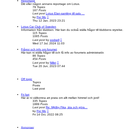
Reportage
t
t
Ditt eller någon annans reportage om Lotus.
p
h
79
Topics
o
e
167
Posts
s
l
Last post
Lotus Elan-samling till salu …
t
a
V
by
Per Mo
t
i
Thu 12 Jan, 2023 23:21
e
e
s
w
Lotus Car Club of Sweden
t
t
Information från klubben. Här kan du också ställa frågor till klubbens styrelse.
p
h
115
Topics
o
e
1065
Posts
s
l
V
Last post
by
oodsell
t
a
i
Wed 17 Jul, 2024 11:03
t
e
e
w
Frågor och info om forumet
s
t
Här kan ni ställa frågor till och få info av forumets administratör.
t
h
86
Topics
p
e
454
Posts
o
l
V
Last post
by
Nillet
s
a
i
Tue 20 Jun, 2023 07:44
t
t
e
e
w
s
t
t
h
Off topic
p
e
Topics
o
l
Posts
s
a
Last post
t
t
e
Fri fart
s
Här är ni välkomna att prata om allt mellan himmel och jord!
t
335
Topics
p
1889
Posts
o
Last post
Re: Mjölby Fika, äta och göra…
s
V
by
Per Mo
t
i
Fri 14 Oct, 2022 08:25
e
w
t
h
Annonser