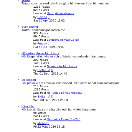
Teknik
t
Frågor som har med teknik att göra hör hemma i det här forumet.
h
1258
Topics
e
8295
Posts
l
Last post
Re: Byta katalysator
a
V
by
Pejons
t
i
Sat 19 Apr, 2025 11:02
e
e
s
w
Evenemang
t
t
Träffar, bankörningar, möten etc.
p
h
927
Topics
o
e
8946
Posts
s
l
Last post
Lotuslördag Väst 18 juli
t
a
V
by
Freddy
t
i
Sat 11 Jul, 2026 09:02
e
e
s
w
Officiella nyheter från Lotus
t
t
Här lägger vi in nyheter och officiella meddelanden från Lotus.
p
h
200
Topics
o
e
1469
Posts
s
l
Last post
Ny nätbutik från Lotus
t
a
V
by
Stefan_A
t
i
Thu 01 Sep, 2022 14:40
e
e
s
w
Motorsport
t
t
Här pratar vi om Lotus:ar i motorsport, men även annat inom motorsport.
p
h
214
Topics
o
e
1319
Posts
s
l
Last post
Re: Lotus på väg tillbaka?
t
a
V
by
Stefan_A
t
i
Wed 08 Sep, 2021 20:00
e
e
s
w
Våra bilar
t
t
Här kan du läsa om våra bilar och hur vi förbättrar dem.
p
h
95
Topics
o
e
2454
Posts
s
l
Last post
Re: Lotus Exige Cup240
t
a
V
by
MickeJ
t
i
Fri 22 May, 2026 12:18
e
e
s
w