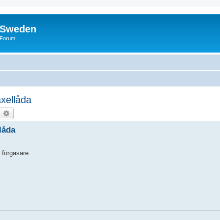
f Sweden
l Forum
xellåda
earch
Advanced search
låda
 förgasare.