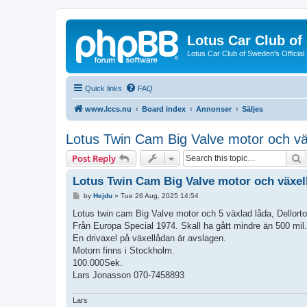
Lotus Car Club o
Lotus Car Club of Sweden's Officia
Quick links
FAQ
www.lccs.nu
Board index
Annonser
Säljes
Lotus Twin Cam Big Valve motor och vä
S
Post Reply
Lotus Twin Cam Big Valve motor och växel
P
by
Hejdu
»
Tue 26 Aug, 2025 14:54
o
s
Lotus twin cam Big Valve motor och 5 växlad låda, Dellorto
t
Från Europa Special 1974. Skall ha gått mindre än 500 mil.
En drivaxel på växellådan är avslagen.
Motorn finns i Stockholm.
100.000Sek.
Lars Jonasson 070-7458893
Lars