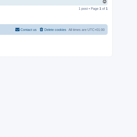
T
o
1 post • Page
1
of
1
p
Contact us
Delete cookies
All times are
UTC+01:00