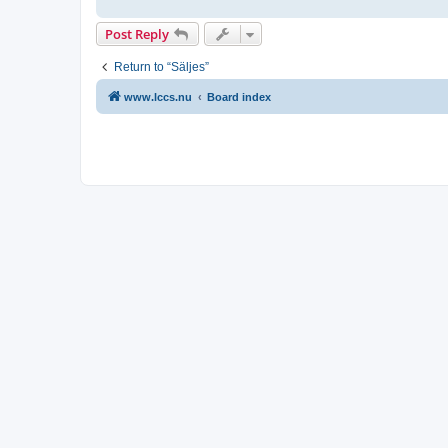
Post Reply
Return to “Säljes”
www.lccs.nu
Board index