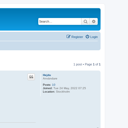
Search
Advanced search
Register
Login
1 post • Page
1
of
1
Hejdu
Användare
Posts:
10
Joined:
Tue 24 May, 2022 07:25
Location:
Stockholm