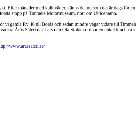
. Efter månader med kallt väder, känns det nu som det är dags för en tur
ett första stopp på Timmele Motormuseum, norr om Ulricehamn.
r vi gamla Rv 40 till Borås och sedan mindre vägar vidare till Timmele d
 vackra Årås Säteri där Lars och Ola Stokka ordnar en enkel lunch ca 
.
http://www.arassateri.se/