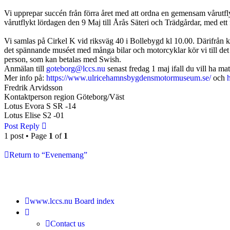
Vi upprepar succén från förra året med att ordna en gemensam vårutflykt
vårutflykt lördagen den 9 Maj till Årås Säteri och Trädgårdar, med 
Vi samlas på Cirkel K vid riksväg 40 i Bollebygd kl 10.00. Därifrån kö
det spännande muséet med många bilar och motorcyklar kör vi till det
person, som kan betalas med Swish.
Anmälan till
goteborg@lccs.nu
senast fredag 1 maj ifall du vill ha mat
Mer info på:
https://www.ulricehamnsbygdensmotormuseum.se/
och
Fredrik Arvidsson
Kontaktperson region Göteborg/Väst
Lotus Evora S SR -14
Lotus Elise S2 -01
Post Reply
1 post • Page
1
of
1
Return to “Evenemang”
www.lccs.nu
Board index
Contact us