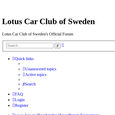
Lotus Car Club of Sweden
Lotus Car Club of Sweden's Official Forum
Advanced
Search
search
Quick links
Unanswered topics
Active topics
Search
FAQ
Login
Register