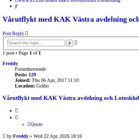
www.lccs.nu
Board index
Huvudforum
Evenemang
Search
Vårutflykt med KAK Västra avdelning och
Post Reply
Advanced
Search
search
1 post • Page
1
of
1
Freddy
Forumberoende
Posts:
129
Joined:
Thu 06 Apr, 2017 11:10
Location:
Gråbo
Vårutflykt med KAK Västra avdelning och Lotusklu
Quote
Quote
Post
by
Freddy
»
Wed 22 Apr, 2026 18:16