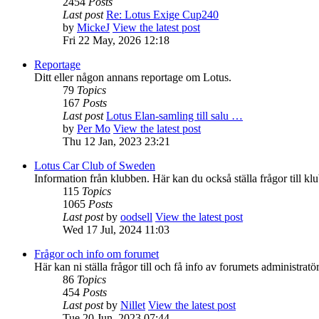
2454
Posts
Last post
Re: Lotus Exige Cup240
by
MickeJ
View the latest post
Fri 22 May, 2026 12:18
Reportage
Ditt eller någon annans reportage om Lotus.
79
Topics
167
Posts
Last post
Lotus Elan-samling till salu …
by
Per Mo
View the latest post
Thu 12 Jan, 2023 23:21
Lotus Car Club of Sweden
Information från klubben. Här kan du också ställa frågor till klu
115
Topics
1065
Posts
Last post
by
oodsell
View the latest post
Wed 17 Jul, 2024 11:03
Frågor och info om forumet
Här kan ni ställa frågor till och få info av forumets administratör
86
Topics
454
Posts
Last post
by
Nillet
View the latest post
Tue 20 Jun, 2023 07:44