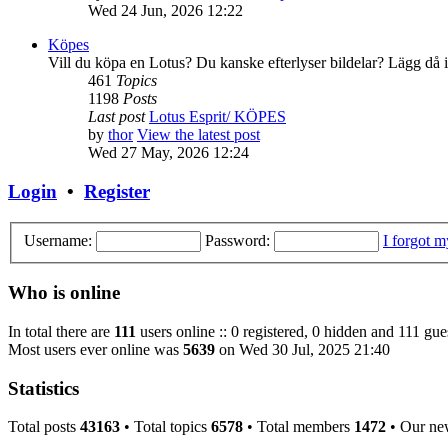
Wed 24 Jun, 2026 12:22
Köpes
Vill du köpa en Lotus? Du kanske efterlyser bildelar? Lägg då 
461
Topics
1198
Posts
Last post
Lotus Esprit/ KÖPES
by
thor
View the latest post
Wed 27 May, 2026 12:24
Login
•
Register
Username:
Password:
I forgot 
Who is online
In total there are
111
users online :: 0 registered, 0 hidden and 111 gue
Most users ever online was
5639
on Wed 30 Jul, 2025 21:40
Statistics
Total posts
43163
• Total topics
6578
• Total members
1472
• Our ne