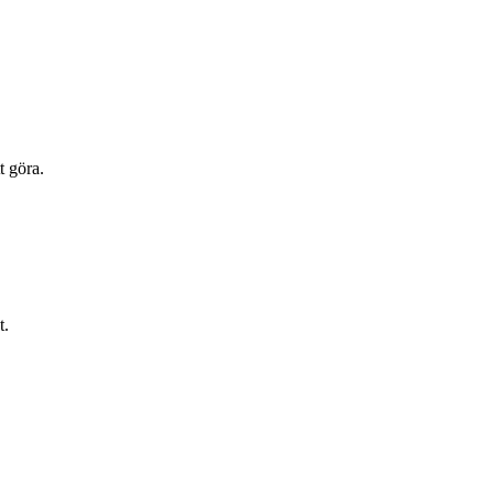
t göra.
t.