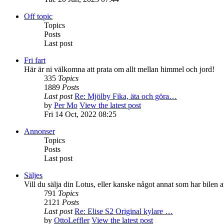
Off topic
Topics
Posts
Last post
Fri fart
Här är ni välkomna att prata om allt mellan himmel och jord!
335
Topics
1889
Posts
Last post
Re: Mjölby Fika, äta och göra…
by
Per Mo
View the latest post
Fri 14 Oct, 2022 08:25
Annonser
Topics
Posts
Last post
Säljes
Vill du sälja din Lotus, eller kanske något annat som har bilen 
791
Topics
2121
Posts
Last post
Re: Elise S2 Original kylare …
by
OttoLeffler
View the latest post