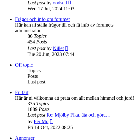
View
Last post
by
oodsell
the
Wed 17 Jul, 2024 11:03
latest
post
Frågor och info om forumet
Här kan ni ställa frågor till och få info av forumets
administratör.
86
Topics
454
Posts
View
Last post
by
Nillet
the
Tue 20 Jun, 2023 07:44
latest
post
Off topic
Topics
Posts
Last post
Fri fart
Här är ni välkomna att prata om allt mellan himmel och jord!
335
Topics
1889
Posts
Last post
Re: Mjölby Fika, äta och göra…
View
by
Per Mo
the
Fri 14 Oct, 2022 08:25
latest
post
Annonser