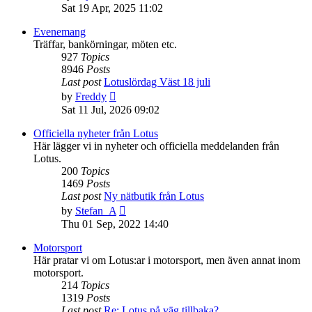
the
Sat 19 Apr, 2025 11:02
latest
post
Evenemang
Träffar, bankörningar, möten etc.
927
Topics
8946
Posts
Last post
Lotuslördag Väst 18 juli
View
by
Freddy
the
Sat 11 Jul, 2026 09:02
latest
post
Officiella nyheter från Lotus
Här lägger vi in nyheter och officiella meddelanden från
Lotus.
200
Topics
1469
Posts
Last post
Ny nätbutik från Lotus
View
by
Stefan_A
the
Thu 01 Sep, 2022 14:40
latest
post
Motorsport
Här pratar vi om Lotus:ar i motorsport, men även annat inom
motorsport.
214
Topics
1319
Posts
Last post
Re: Lotus på väg tillbaka?