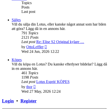
Topics
Posts
Last post
Säljes
Vill du sälja din Lotus, eller kanske något annat som har bilen
att göra? Lägg då in en annons här.
791
Topics
2121
Posts
Last post
Re: Elise S2 Original kylare …
View
by
OttoLeffler
the
Wed 24 Jun, 2026 12:22
latest
post
Köpes
Vill du köpa en Lotus? Du kanske efterlyser bildelar? Lägg då
in en annons här.
461
Topics
1198
Posts
Last post
Lotus Esprit/ KÖPES
View
by
thor
the
Wed 27 May, 2026 12:24
latest
post
Login
•
Register