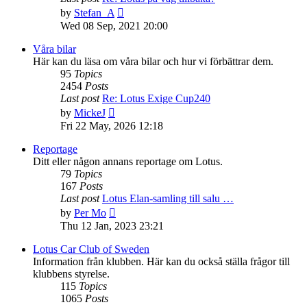
View
by
Stefan_A
the
Wed 08 Sep, 2021 20:00
latest
post
Våra bilar
Här kan du läsa om våra bilar och hur vi förbättrar dem.
95
Topics
2454
Posts
Last post
Re: Lotus Exige Cup240
View
by
MickeJ
the
Fri 22 May, 2026 12:18
latest
post
Reportage
Ditt eller någon annans reportage om Lotus.
79
Topics
167
Posts
Last post
Lotus Elan-samling till salu …
View
by
Per Mo
the
Thu 12 Jan, 2023 23:21
latest
post
Lotus Car Club of Sweden
Information från klubben. Här kan du också ställa frågor till
klubbens styrelse.
115
Topics
1065
Posts