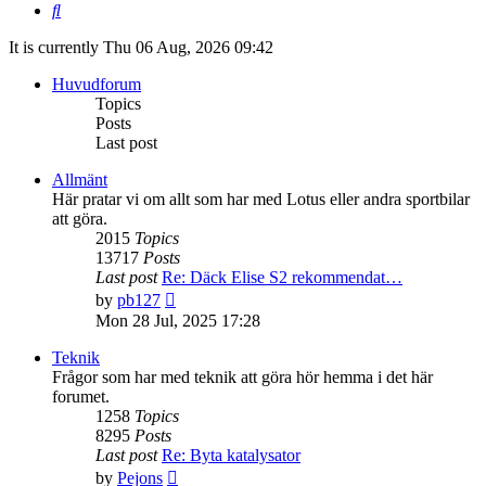
Search
It is currently Thu 06 Aug, 2026 09:42
Huvudforum
Topics
Posts
Last post
Allmänt
Här pratar vi om allt som har med Lotus eller andra sportbilar
att göra.
2015
Topics
13717
Posts
Last post
Re: Däck Elise S2 rekommendat…
View
by
pb127
the
Mon 28 Jul, 2025 17:28
latest
post
Teknik
Frågor som har med teknik att göra hör hemma i det här
forumet.
1258
Topics
8295
Posts
Last post
Re: Byta katalysator
View
by
Pejons