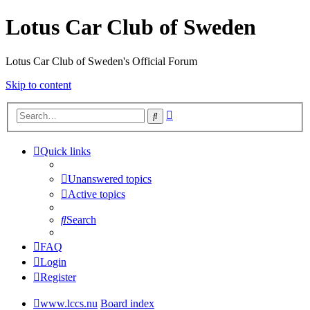
Lotus Car Club of Sweden
Lotus Car Club of Sweden's Official Forum
Skip to content
Advanced
Search
search
Quick links
Unanswered topics
Active topics
Search
FAQ
Login
Register
www.lccs.nu
Board index