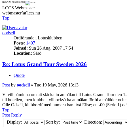
BMW Z3 2.8 2003-2011
LCCS Webmaster
webmaster[at]lccs.nu
Top
oodsell
Ordförande i Lotusklubben
Posts:
1407
Joined:
Sun 26 Aug, 2007 17:54
Location:
Särö
Re: Lotus Grand Tour Sweden 2026
Quote
Post
by
oodsell
»
Tue 19 May, 2026 13:13
Vi vill påminna om att skicka in anmälan till Lotus Grand Tour den 1-6 
till hotellen, men klubben vill också ha anmälan för bl a måltider och 
Olle Odsell, klubbordf med numera bara två Elise; en -00 (Serie 1) oc
Top
Post Reply
Display:
Sort by:
Direction: