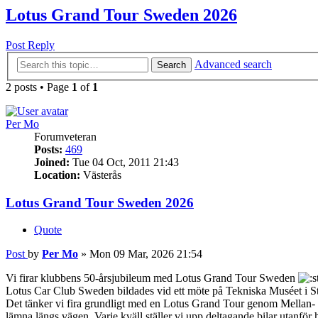
Lotus Grand Tour Sweden 2026
Post Reply
Advanced search
Search
2 posts • Page
1
of
1
Per Mo
Forumveteran
Posts:
469
Joined:
Tue 04 Oct, 2011 21:43
Location:
Västerås
Lotus Grand Tour Sweden 2026
Quote
Post
by
Per Mo
»
Mon 09 Mar, 2026 21:54
Vi firar klubbens 50-årsjubileum med Lotus Grand Tour Sweden
Lotus Car Club Sweden bildades vid ett möte på Tekniska Muséet i
Det tänker vi fira grundligt med en Lotus Grand Tour genom Mellan- oc
lämna längs vägen. Varje kväll ställer vi upp deltagande bilar utanför h