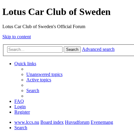
Lotus Car Club of Sweden
Lotus Car Club of Sweden's Official Forum
Skip to content
Advanced search
Search
Quick links
Unanswered topics
Active topics
Search
FAQ
Login
Register
www.lccs.nu
Board index
Huvudforum
Evenemang
Search