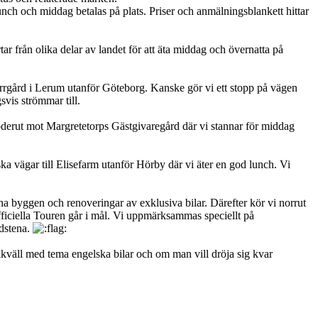
lunch och middag betalas på plats. Priser och anmälningsblankett hittar
r från olika delar av landet för att äta middag och övernatta på
errgård i Lerum utanför Göteborg. Kanske gör vi ett stopp på vägen
svis strömmar till.
derut mot Margretetorps Gästgivaregård där vi stannar för middag
a vägar till Elisefarm utanför Hörby där vi äter en god lunch. Vi
a byggen och renoveringar av exklusiva bilar. Därefter kör vi norrut
officiella Touren går i mål. Vi uppmärksammas speciellt på
adstena.
ilkväll med tema engelska bilar och om man vill dröja sig kvar