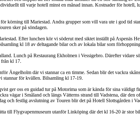
dividuellt till varje hotell minst en månad innan. Kostnader för hotell, 
örning till Mariestad. Andra grupper som vill vara ute i god tid starta
Touren sker på söndagen.
iestad. Efter lunchen kör vi söderut med siktet inställt på Aspenäs H
 bilsamling kl 18 av deltagande bilar och av lokala bilar som förhoppning
lland. Lunch på Restaurang Ekholmen i Vessigebro. Därefter vidare sö
från kl 17.
anför Ängelholm där vi stannar ca en timme. Sedan blir det vackra skånsk
i stannar för kvällen. Bilsamling kl 17-19.
st ger oss en guidad tur på Motorima som är kända för sina väldigt fin
 vackra vägar i Småland och längs Vätterns strand till Vadstena, där den 
g och festlig avslutning av Touren blir det på Hotell Slottsgården i V
tsätta till Flygvapenmuseum utanför Linköping där det kl 16-20 är stor b