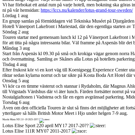
Vi har förbokat ett antal rum på varje hotell, men bokning ska göras in
ni på vår hemsidan:
https://lccs.nu/kalender/lotus-grand-tour-sweden/
Lördag 1 aug
En grupp samlas på förmiddagen vid Tekniska Muséet på Djurgården för k
Hotell Vänerport Lakefront i Mariestad, där den egentliga starten av 
Söndag 2 aug
Touren startar med gemensam lunch kl 12 på Vänerport Lakefront i Mar
för att titta på några intressanta bilar. Väl framme på Aspenäs blir det
Måndag 3 aug
Start från Aspenäs kl 09.30 på små och krokiga vägar genom norra Ha
och övernattning. Samling av Skånes alla Lotus på hotellets parkering 
Tisdag 4 aug
Efter frukost kör vi en kort väg till Koenigsegg Experience Center ut
riktar sedan kylarna norrut och tar sikte på Kosta Boda Art Hotel där v
Onsdag 5 aug
Vi kör ca en timme västerut och stannar i Rydaholm, där Magnus Ahlqvi
till Vrigstads Värdshus där vi äter lunch. Färden fortsätter norrut på
Nostalgiaftonen i Vadstena och får en egen avgränsad parkering. Midda
Torsdag 6 aug
Även om den officiella Touren är slut så finns det möjligheter att for
ytterligare så hålls British Motor Meet i Hjo under helgen 7-9 aug.
Mazda Miata ND 2.0 -19 2025-20??
Lotus Elise Sport 220 april MY17 2017-20??
Lotus Elise 111R MY07 2011-2017