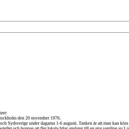
 Stockholm den 20 november 1976.
h Sydsverige under dagarna 1-6 augusti. Tanken är att man kan köra hel
otellet och hoppas att fler lokala bilar ansluter till en stor samling av 