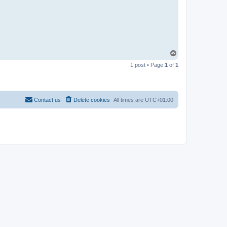
T
o
1 post • Page
1
of
1
p
Contact us
Delete cookies
All times are
UTC+01:00