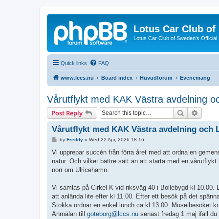
Lotus Car Club o
Lotus Car Club of Sweden's Officia
Quick links
FAQ
www.lccs.nu
Board index
Huvudforum
Evenemang
Vårutflykt med KAK Västra avdelning o
Search
Advanc
Post Reply
Vårutflykt med KAK Västra avdelning och 
P
by
Freddy
»
Wed 22 Apr, 2026 18:16
o
s
Vi upprepar succén från förra året med att ordna en gemens
t
natur. Och vilket bättre sätt än att starta med en vårutfly
norr om Ulricehamn.
Vi samlas på Cirkel K vid riksväg 40 i Bollebygd kl 10.00. 
att anlända lite efter kl 11.00. Efter ett besök på det spä
Stokka ordnar en enkel lunch ca kl 13.00. Museibesöket k
Anmälan till
goteborg@lccs.nu
senast fredag 1 maj ifall du 