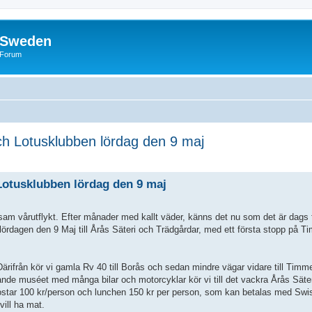
f Sweden
l Forum
ch Lotusklubben lördag den 9 maj
ed search
Lotusklubben lördag den 9 maj
am vårutflykt. Efter månader med kallt väder, känns det nu som det är dags f
kt lördagen den 9 Maj till Årås Säteri och Trädgårdar, med ett första stopp p
Därifrån kör vi gamla Rv 40 till Borås och sedan mindre vägar vidare till Timm
nnande muséet med många bilar och motorcyklar kör vi till det vackra Årås Säte
ostar 100 kr/person och lunchen 150 kr per person, som kan betalas med Swi
vill ha mat.