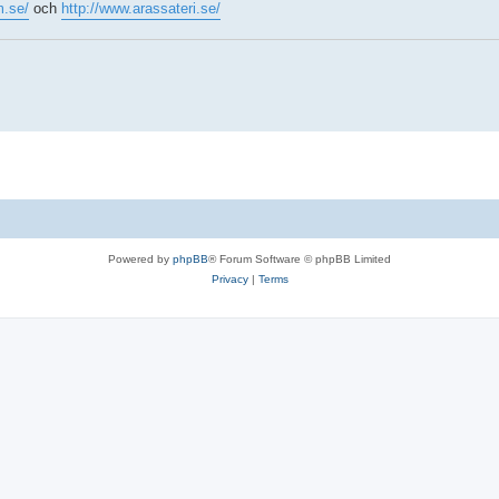
.se/
och
http://www.arassateri.se/
Powered by
phpBB
® Forum Software © phpBB Limited
Privacy
|
Terms