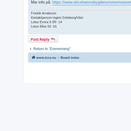
Mer info på:
https://www.ulricehamnsbygdensmotormuseum
Fredrik Arvidsson
Kontaktperson region Göteborg/Väst
Lotus Evora S SR -14
Lotus Elise S2 -01
Post Reply
Return to “Evenemang”
www.lccs.nu
Board index