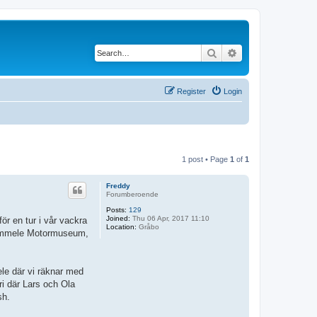
Search
Advanced search
Register
Login
1 post • Page
1
of
1
Freddy
Forumberoende
Posts:
129
Joined:
Thu 06 Apr, 2017 11:10
ör en tur i vår vackra
Location:
Gråbo
å Timmele Motormuseum,
ele där vi räknar med
ri där Lars och Ola
sh.